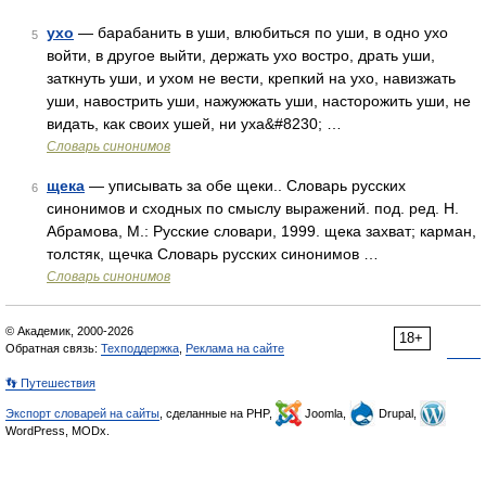
ухо
— барабанить в уши, влюбиться по уши, в одно ухо
5
войти, в другое выйти, держать ухо востро, драть уши,
заткнуть уши, и ухом не вести, крепкий на ухо, навизжать
уши, навострить уши, нажужжать уши, насторожить уши, не
видать, как своих ушей, ни уха&#8230; …
Словарь синонимов
щека
— уписывать за обе щеки.. Словарь русских
6
синонимов и сходных по смыслу выражений. под. ред. Н.
Абрамова, М.: Русские словари, 1999. щека захват; карман,
толстяк, щечка Словарь русских синонимов …
Словарь синонимов
© Академик, 2000-2026
18+
Обратная связь:
Техподдержка
,
Реклама на сайте
👣 Путешествия
Экспорт словарей на сайты
, сделанные на PHP,
Joomla,
Drupal,
WordPress, MODx.