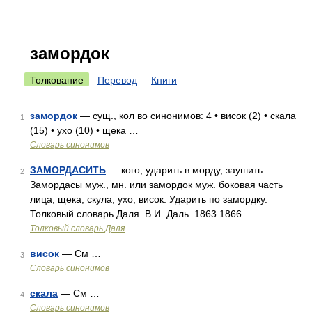
замордок
Толкование
Перевод
Книги
замордок
— сущ., кол во синонимов: 4 • висок (2) • скала
1
(15) • ухо (10) • щека …
Словарь синонимов
ЗАМОРДАСИТЬ
— кого, ударить в морду, заушить.
2
Замордасы муж., мн. или замордок муж. боковая часть
лица, щека, скула, ухо, висок. Ударить по замордку.
Толковый словарь Даля. В.И. Даль. 1863 1866 …
Толковый словарь Даля
висок
— См …
3
Словарь синонимов
скала
— См …
4
Словарь синонимов